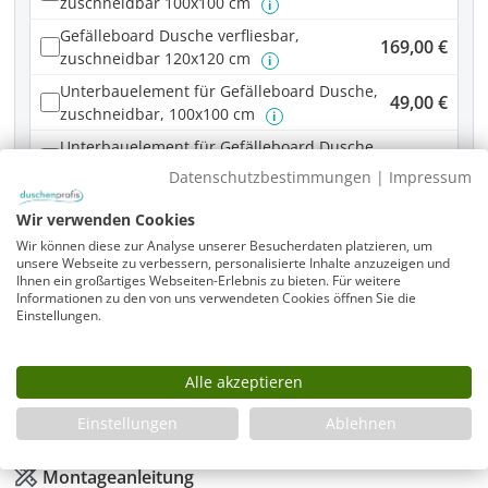
zuschneidbar 100x100 cm
i
Gefälleboard Dusche verfliesbar,
169,00 €
zuschneidbar 120x120 cm
i
Unterbauelement für Gefälleboard Dusche,
49,00 €
zuschneidbar, 100x100 cm
i
Unterbauelement für Gefälleboard Dusche,
65,00 €
zuschneidbar, 120x120 cm
i
Datenschutzbestimmungen
|
Impressum
Wir verwenden Cookies
Produkt Anzahl: Gib den gewünschten Wer
In den Warenkorb
Wir können diese zur Analyse unserer Besucherdaten platzieren, um
unsere Webseite zu verbessern, personalisierte Inhalte anzuzeigen und
Ihnen ein großartiges Webseiten-Erlebnis zu bieten. Für weitere
Informationen zu den von uns verwendeten Cookies öffnen Sie die
Einstellungen.
Infos
Fragen zum Artikel
Alle akzeptieren
Planungshilfe
Einstellungen
Ablehnen
3 Jahre Garantie & Ersatzteilservice
Montageanleitung