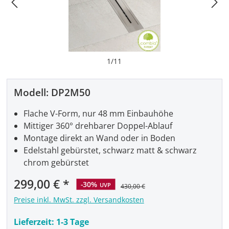
1
/
11
Modell:
DP2M50
Flache V-Form, nur 48 mm Einbauhöhe
Mittiger 360° drehbarer Doppel-Ablauf
Montage direkt an Wand oder in Boden
Edelstahl gebürstet, schwarz matt & schwarz
chrom gebürstet
Verkaufspreis:
299,00 €
-30%
UVP
430,00 €
Preise inkl. MwSt. zzgl. Versandkosten
Lieferzeit:
1-3 Tage