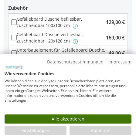
Zubehör
Gefälleboard Dusche befliesbar,
129,00 €
zuschneidbar 100x100 cm
i
Gefälleboard Dusche verfliesbar,
169,00 €
zuschneidbar 120x120 cm
i
Unterbauelement für Gefälleboard Dusche,
49,00 €
zuschneidbar, 100x100 cm
i
Datenschutzbestimmungen
|
Impressum
Unterbauelement für Gefälleboard Dusche,
65,00 €
zuschneidbar, 120x120 cm
i
Wir verwenden Cookies
Wir können diese zur Analyse unserer Besucherdaten platzieren, um
unsere Webseite zu verbessern, personalisierte Inhalte anzuzeigen und
Produkt Anzahl: Gib den gewünschten Wer
In den Warenkorb
Ihnen ein großartiges Webseiten-Erlebnis zu bieten. Für weitere
Informationen zu den von uns verwendeten Cookies öffnen Sie die
Einstellungen.
Alle akzeptieren
Infos
Fragen zum Artikel
Einstellungen
Ablehnen