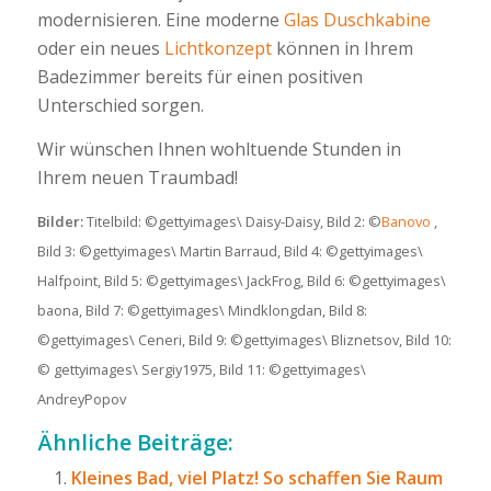
modernisieren. Eine moderne
Glas Duschkabine
oder ein neues
Lichtkonzept
können in Ihrem
Badezimmer bereits für einen positiven
Unterschied sorgen.
Wir wünschen Ihnen wohltuende Stunden in
Ihrem neuen Traumbad!
Bilder:
Titelbild: ©gettyimages\ Daisy-Daisy, Bild 2: ©
Banovo
,
Bild 3: ©gettyimages\ Martin Barraud, Bild 4: ©gettyimages\
Halfpoint, Bild 5: ©gettyimages\ JackFrog, Bild 6: ©gettyimages\
baona, Bild 7: ©gettyimages\ Mindklongdan, Bild 8:
©gettyimages\ Ceneri, Bild 9: ©gettyimages\ Bliznetsov, Bild 10:
© gettyimages\ Sergiy1975, Bild 11: ©gettyimages\
AndreyPopov
Ähnliche Beiträge:
Kleines Bad, viel Platz! So schaffen Sie Raum