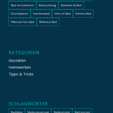
Bad verschönern
Beleuchtung
Beliebte Artikel
Duschkabine
Familienbad
Holz im Bad
Kleines Bad
Pflanzen fürs Bad
Wellness Bad
KATEGORIEN
Gestalten
Heimwerken
Tipps & Tricks
SCHLAGWÖRTER
Baddeko
Baderneuerung
Badkonzept
Bad putzen