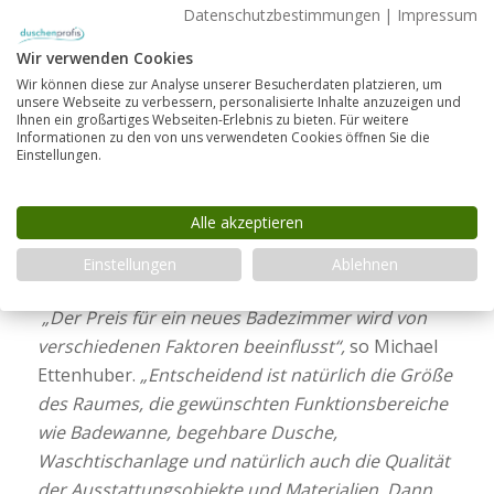
Mit welchen Kosten sollte ich bei
Datenschutzbestimmungen
|
Impressum
einem Badezimmerumzug ungefähr
rechnen?
Wir verwenden Cookies
Wir können diese zur Analyse unserer Besucherdaten platzieren, um
Bei der Planung des Badezimmerumzugs spielt
unsere Webseite zu verbessern, personalisierte Inhalte anzuzeigen und
Ihnen ein großartiges Webseiten-Erlebnis zu bieten. Für weitere
natürlich auch der Kostenaspekt eine tragende
Informationen zu den von uns verwendeten Cookies öffnen Sie die
Einstellungen.
Rolle. Grundsätzlich hängt der Preis individuell von
der Raumgröße und Ihren individuellen
Gestaltungswünschen ab und kann erst beim
Alle akzeptieren
persönlichen Planungsgespräch endgültig
Einstellungen
Ablehnen
festgelegt werden.
„Der Preis für ein neues Badezimmer wird von
verschiedenen Faktoren beeinflusst“,
so Michael
Ettenhuber.
„Entscheidend ist natürlich die Größe
des Raumes, die gewünschten Funktionsbereiche
wie Badewanne, begehbare Dusche,
Waschtischanlage und natürlich auch die Qualität
der Ausstattungsobjekte und Materialien. Dann