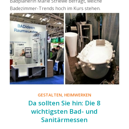
Badplanerin Marie Striewe befragt, welche
Badezimmer-Trends hoch im Kurs stehen.
GESTALTEN
,
HEIMWERKEN
Da sollten Sie hin: Die 8
wichtigsten Bad- und
Sanitärmessen