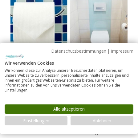
Datenschutzbestimmungen
|
Impressum
GESTALTEN
Wir verwenden Cookies
Toilettenpapierhalter selber
Wir können diese zur Analyse unserer Besucherdaten platzieren, um
machen: 3 Kreative Ideen zum
unsere Webseite zu verbessern, personalisierte Inhalte anzuzeigen und
Ihnen ein großartiges Webseiten-Erlebnis zu bieten. Für weitere
Nachmachen
Informationen zu den von uns verwendeten Cookies öffnen Sie die
Einstellungen.
Die meisten Toilettenpapierhalter tragen kaum
Alle akzeptieren
etwas zum Ambiente im Badezimmer bei. Sie
Einstellungen
Ablehnen
möchten Ihr Badezimmer auffrischen und selbst
kreativ werden? Dann haben wir ausgefallene