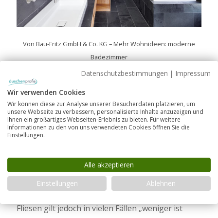
Von
Bau-Fritz GmbH & Co. KG
–
Mehr Wohnideen: moderne
Badezimmer
Vintage-Look
Datenschutzbestimmungen
|
Impressum
Wir verwenden Cookies
Alt, bunt und fantasievoll sind die Stichwörter, die
Wir können diese zur Analyse unserer Besucherdaten platzieren, um
beim Anblick der Fliesen im Retro-Look fallen.
unsere Webseite zu verbessern, personalisierte Inhalte anzuzeigen und
Florale Ornamente oder Patchwork sorgen dabei
Ihnen ein großartiges Webseiten-Erlebnis zu bieten. Für weitere
Informationen zu den von uns verwendeten Cookies öffnen Sie die
für einen einzigartigen und individuellen Look.
Einstellungen.
Die bunten Fliesen, die früher nur aus Zement
hergestellt wurden, sind heute auch preisgünstig
Alle akzeptieren
in Keramik erhältlich.
Einstellungen
Ablehnen
Bei den farbenfrohen und meist kleinformatigen
Fliesen gilt jedoch in vielen Fällen „weniger ist