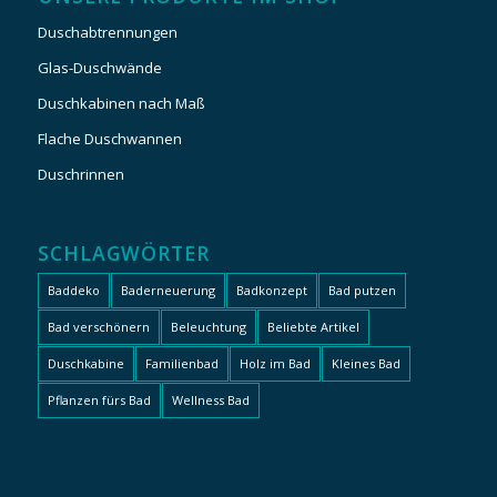
Duschabtrennungen
Glas-Duschwände
Duschkabinen nach Maß
Flache Duschwannen
Duschrinnen
SCHLAGWÖRTER
Baddeko
Baderneuerung
Badkonzept
Bad putzen
Bad verschönern
Beleuchtung
Beliebte Artikel
Duschkabine
Familienbad
Holz im Bad
Kleines Bad
Pflanzen fürs Bad
Wellness Bad