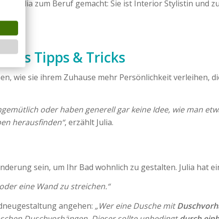
hat Julia zum Beruf gemacht: Sie ist Interior Stylistin und
ür uns?
ulias Tipps & Tricks
en, wie sie ihrem Zuhause mehr Persönlichkeit verleihen, d
gemütlich oder haben generell gar keine Idee, wie man etw
ben herausfinden“
, erzählt Julia.
derung sein, um Ihr Bad wohnlich zu gestalten. Julia hat e
oder eine Wand zu streichen.“
adneugestaltung angehen:
„Wer eine Dusche mit
Duschvor
hübschen Duschvorhängen. Dieser sollte unbedingt
durch einh