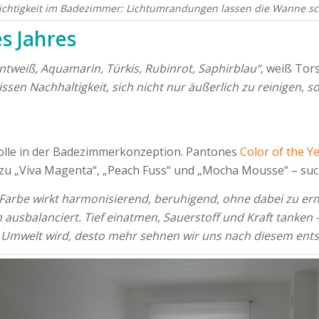
ichtigkeit im Badezimmer: Lichtumrandungen lassen die Wanne s
s Jahres
ntweiß, Aquamarin, Türkis, Rubinrot, Saphirblau“
, weiß Tor
sen Nachhaltigkeit, sich nicht nur äußerlich zu reinigen, s
Rolle in der Badezimmerkonzeption. Pantones
Color of the Y
in zu „Viva Magenta“, „Peach Fuss“ und „Mocha Mousse“ – such
ie Farbe wirkt harmonisierend, beruhigend, ohne dabei zu er
 ausbalanciert. Tief einatmen, Sauerstoff und Kraft tanke
re Umwelt wird, desto mehr sehnen wir uns nach diesem ent