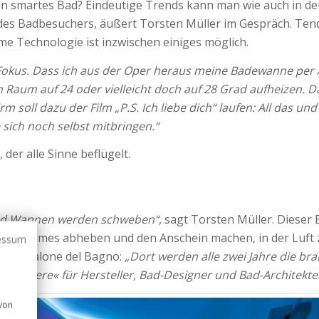
 ein smartes Bad? Eindeutige Trends kann man wie auch in d
es Badbesuchers, äußert Torsten Müller im Gespräch. Tende
e Technologie ist inzwischen einiges möglich.
Fokus. Dass ich aus der Oper heraus meine Badewanne per Ap
n Raum auf 24 oder vielleicht doch auf 28 Grad aufheizen. D
m soll dazu der Film „P.S. Ich liebe dich“ laufen: All das u
ich noch selbst mitbringen.“
er alle Sinne beflügelt.
d Wannen werden schweben“
, sagt Torsten Müller. Dieser
des Raumes abheben und den Anschein machen, in der Luft 
essum
Messe Salone del Bagno:
„Dort werden alle zwei Jahre die b
st-be-there« für Hersteller, Bad-Designer und Bad-Architekte
 von