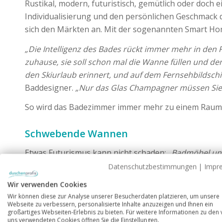
Rustikal, modern, futuristisch, gemütlich oder doch
Individualisierung und den persönlichen Geschmack d
sich den Märkten an. Mit der sogenannten Smart Hom
„Die Intelligenz des Bades rückt immer mehr in den 
zuhause, sie soll schon mal die Wanne füllen und de
den Skiurlaub erinnert, und auf dem Fernsehbildschir
Baddesigner.
„Nur das Glas Champagner müssen Sie s
So wird das Badezimmer immer mehr zu einem Raum, d
Schwebende Wannen
Etwas Futurismus kann nicht schaden:
„Badmöbel un
durch die sich die Möbel und Badewannen vom Rest 
Datenschutzbestimmungen
|
Impr
Trend bereits zuletzt in Mailand, auf der Highlight-
Wir verwenden Cookies
zwei bis drei Jahre vorgestellt – ein zwingendes »Mu
Wir können diese zur Analyse unserer Besucherdaten platzieren, um unsere
Webseite zu verbessern, personalisierte Inhalte anzuzeigen und Ihnen ein
großartiges Webseiten-Erlebnis zu bieten. Für weitere Informationen zu den
uns verwendeten Cookies öffnen Sie die Einstellungen.