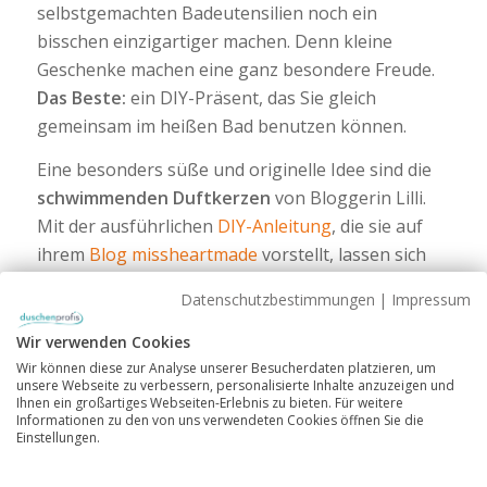
selbstgemachten Badeutensilien noch ein
bisschen einzigartiger machen. Denn kleine
Geschenke machen eine ganz besondere Freude.
Das Beste:
ein DIY-Präsent, das Sie gleich
gemeinsam im heißen Bad benutzen können.
Eine besonders süße und originelle Idee sind die
schwimmenden Duftkerzen
von Bloggerin Lilli.
Mit der ausführlichen
DIY-Anleitung
, die sie auf
ihrem
Blog missheartmade
vorstellt, lassen sich
die hübschen Schwimmkerzen ganz einfach
Datenschutzbestimmungen
|
Impressum
nachbasteln und zum tollen Geschenk für Ihren
Traumabend machen.
Wir verwenden Cookies
Wir können diese zur Analyse unserer Besucherdaten platzieren, um
Das Besondere:
die kleinen Kerzen lassen sich in
unsere Webseite zu verbessern, personalisierte Inhalte anzuzeigen und
Ihnen ein großartiges Webseiten-Erlebnis zu bieten. Für weitere
verschiedenen Formen, Farben und Düften
Informationen zu den von uns verwendeten Cookies öffnen Sie die
anfertigen – perfekt also, um sie ganz auf die
Einstellungen.
persönlichen Vorlieben Ihres oder Ihrer Liebsten