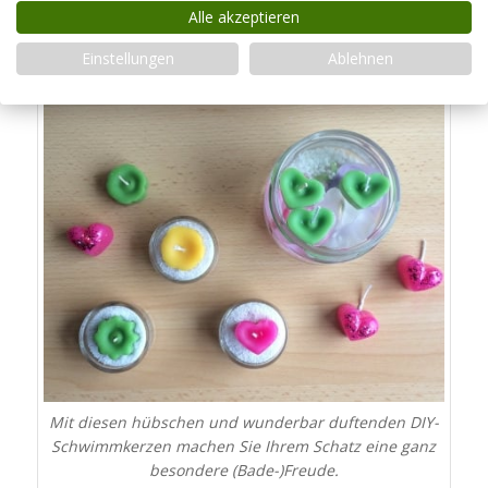
abzustimmen. Sie können sie außerdem direkt in
Alle akzeptieren
Ihrer Badewanne schwimmen und Ihr Bad damit
Einstellungen
Ablehnen
herrlich schön erstrahlen lassen.
Mit diesen hübschen und wunderbar duftenden DIY-
Schwimmkerzen machen Sie Ihrem Schatz eine ganz
besondere (Bade-)Freude.