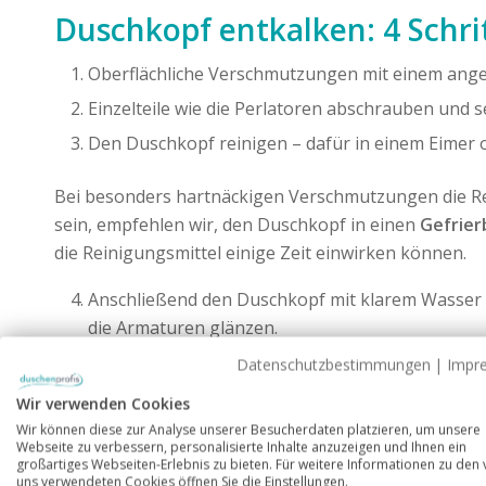
Duschkopf entkalken: 4 Schri
Oberflächliche Verschmutzungen mit einem ange
Einzelteile wie die Perlatoren abschrauben und 
Den Duschkopf reinigen – dafür in einem Eimer
Bei besonders hartnäckigen Verschmutzungen die Rei
sein, empfehlen wir, den Duschkopf in einen
Gefrier
die Reinigungsmittel einige Zeit einwirken können.
Anschließend den Duschkopf mit klarem Wasser 
die Armaturen glänzen.
Datenschutzbestimmungen
|
Impr
Bye bye Kalk! Die richtige Rou
Wir verwenden Cookies
Wenn Sie eine Glasdusche haben, empfehlen wir, di
Wir können diese zur Analyse unserer Besucherdaten platzieren, um unsere
Webseite zu verbessern, personalisierte Inhalte anzuzeigen und Ihnen ein
bilden können. Zudem eignen sich auch
Klarspülerta
großartiges Webseiten-Erlebnis zu bieten. Für weitere Informationen zu den
uns verwendeten Cookies öffnen Sie die Einstellungen.