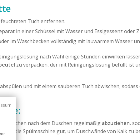
tte
feuchteten Tuch entfernen.
separat in einer Schüssel mit Wasser und Essigessenz oder 
 oder im Waschbecken vollständig mit lauwarmem Wasser un
nigungslösung nach Wahl einige Stunden einwirken lassen.
beutel
zu verpacken, der mit Reinigungslösung befüllt ist 
abspülen und mit einem sauberen Tuch abwischen, sodass d
essum
tine:
e Glasflächen nach dem Duschen regelmäßig
abzuziehen
, so
bs
für die Spülmaschine gut, um Duschwände von Kalk zu be
 von